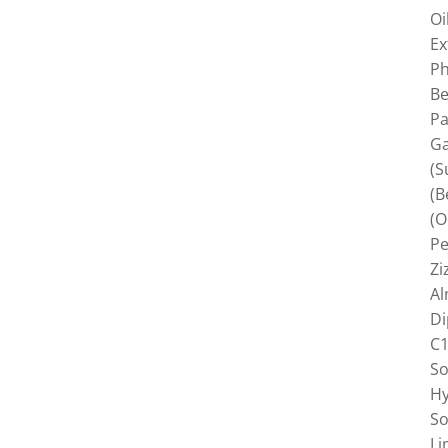
Oi
Ex
Ph
Be
Pa
Ga
(S
(B
(O
Pe
Zi
Al
Di
C1
So
Hy
So
Li