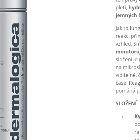
pleti,
hydr
jemných l
Jak to fun
reakci pří
vzhled. S
monitoruj
složení j
na mikrosk
viditelně,
čase. Reagu
pomáhá př
SLOŽENÍ
Ky
po
ra