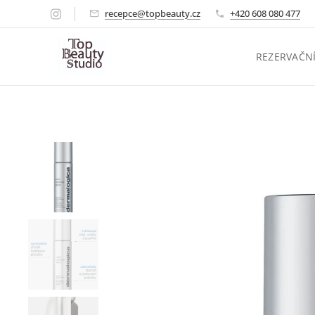
recepce@topbeauty.cz
+420 608 080 477
REZERVAČN