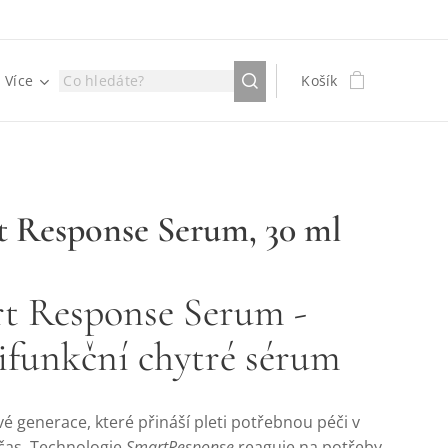
Více
Košík
t Response Serum, 30 ml
t Response Serum -
ifunkční chytré sérum
 generace, které přináší pleti potřebnou péči v
 čas. Technologie
SmartResponse
reaguje na potřeby