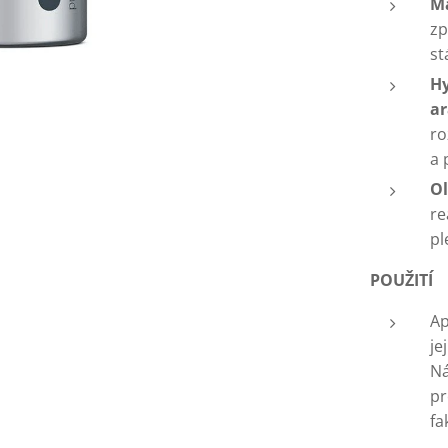
M
zp
st
H
ar
ro
a 
O
re
pl
POUŽITÍ
Ap
je
Ná
pr
fa