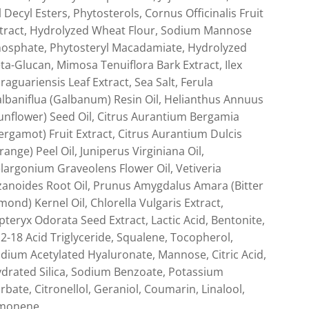
l Decyl Esters, Phytosterols, Cornus Officinalis Fruit
tract, Hydrolyzed Wheat Flour, Sodium Mannose
osphate, Phytosteryl Macadamiate, Hydrolyzed
ta-Glucan, Mimosa Tenuiflora Bark Extract, Ilex
raguariensis Leaf Extract, Sea Salt, Ferula
lbaniflua (Galbanum) Resin Oil, Helianthus Annuus
unflower) Seed Oil, Citrus Aurantium Bergamia
ergamot) Fruit Extract, Citrus Aurantium Dulcis
range) Peel Oil, Juniperus Virginiana Oil,
largonium Graveolens Flower Oil, Vetiveria
zanoides Root Oil, Prunus Amygdalus Amara (Bitter
mond) Kernel Oil, Chlorella Vulgaris Extract,
pteryx Odorata Seed Extract, Lactic Acid, Bentonite,
2-18 Acid Triglyceride, Squalene, Tocopherol,
dium Acetylated Hyaluronate, Mannose, Citric Acid,
drated Silica, Sodium Benzoate, Potassium
rbate, Citronellol, Geraniol, Coumarin, Linalool,
monene.