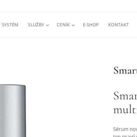
Í SYSTÉM
SLUŽBY
CENÍK
E-SHOP
KONTAKT
Smar
Smar
mult
Sérum nové
ten pravý