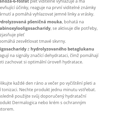
anóza-6-fosfát
pleť viditelně vyhlazuje a má
evňující účinky, reaguje na první viditelné známky
árnutí a pomáhá vyhlazovat jemné linky a vrásky.
ydrolyzovaná pšeničná mouka
, bohatá na
abinoxylooligosacharidy
, se aktivuje dle potřeby,
zjasňuje pleť
pomáhá zesvětlovat tmavé skvrny.
ligosacharidy
z
hydrolyzovaného betaglukanu
agují na signály značící dehydrataci, čímž pomáhají
eti zachovat si optimální úroveň hydratace.
likujte každé den ráno a večer po vyčištění pleti a
jí tonizaci. Nechte produkt jednu minutu vstřebat.
sledně použijte svůj doporučený hydratační
odukt Dermalogica nebo krém s ochranným
ktorem.