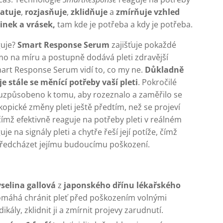
atuje
,
rozjasňuje
,
zklidňuje
a
zmírňuje vzhled
inek a vrásek,
tam kde je potřeba a kdy je potřeba.
guje?
Smart Response Serum
zajišťuje pokaždé
mo na míru a postupně dodává pleti zdravější
mart Response Serum vidí to, co my ne.
Důkladně
e stále se měnící potřeby vaší pleti
. Pokročilé
e uzpůsobeno k tomu, aby rozeznalo a zaměřilo se
opické změny pleti ještě předtím, než se projeví
 čímž efektivně reaguje na potřeby pleti v reálném
je na signály pleti a chytře řeší její potíže, čímž
edcházet jejímu budoucímu poškození.
selina gallová
z
japonského
dřínu lékařského
máhá chránit pleť před poškozením volnými
dikály, zklidnit ji a zmírnit projevy zarudnutí.