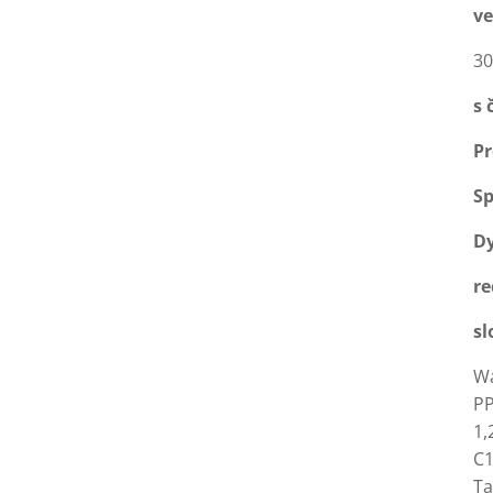
ve
30
s 
Pr
Sp
Dy
re
sl
Wa
PP
1,
C1
Ta