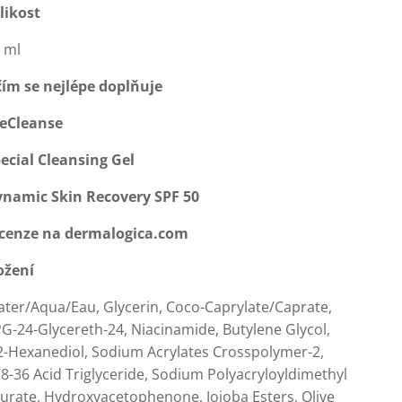
likost
 ml
čím se nejlépe doplňuje
eCleanse
ecial Cleansing Gel
namic Skin Recovery SPF 50
cenze na dermalogica.com
ožení
ter/Aqua/Eau, Glycerin, Coco-Caprylate/Caprate,
G-24-Glycereth-24, Niacinamide, Butylene Glycol,
2-Hexanediol, Sodium Acrylates Crosspolymer-2,
8-36 Acid Triglyceride, Sodium Polyacryloyldimethyl
urate, Hydroxyacetophenone, Jojoba Esters, Olive