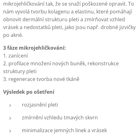
mikrojehličkování tak, že se snaží poškozené opravit. To
nám vyvolá tvorbu kolagenu a elastinu, které pomáhají
obnovit dermální strukturu pleti a zmírňovat vzhled
vrásek a nedostatků pleti, jako jsou např. drobné jizvičky
po akné.
3 fáze mikrojehličkování:
1. zanícení
2. profilace množení nových buněk, rekonstrukce
struktury pleti
3. regenerace tvorba nové tkáně
Výsledek po ošetření
rozjasnění pleti
zmírnění vzhledu tmavých skvrn
minimalizace jemných linek a vrásek