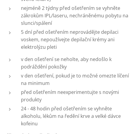
nejméně 2 týdny před ošetřením se vyhněte
zákrokům IPL/laseru, nechráněnému pobytu na
slunci/spálení
5 dní před ošetřením neprovádějte depilaci
voskem, nepoužívejte depilační krémy ani
elektrolýzu pleti
v den ošetření se neholte, aby nedošlo k
podráždění pokožky
v den ošetření, pokud je to možné omezte líčení
na minimum
před ošetřením neexperimentujte s novými
produkty
24 - 48 hodin před ošetřením se vyhněte
alkoholu, lékům na ředění krve a velké dávce
kofeinu