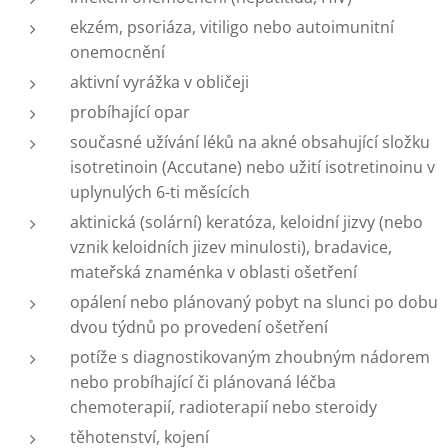
ekzém, psoriáza, vitiligo nebo autoimunitní
onemocnění
aktivní vyrážka v obličeji
probíhající opar
současné užívání léků na akné obsahující složku
isotretinoin (Accutane) nebo užití isotretinoinu v
uplynulých 6-ti měsících
aktinická (solární) keratóza, keloidní jizvy (nebo
vznik keloidních jizev minulosti), bradavice,
mateřská znaménka v oblasti ošetření
opálení nebo plánovaný pobyt na slunci po dobu
dvou týdnů po provedení ošetření
potíže s diagnostikovaným zhoubným nádorem
nebo probíhající či plánovaná léčba
chemoterapií, radioterapií nebo steroidy
těhotenství, kojení