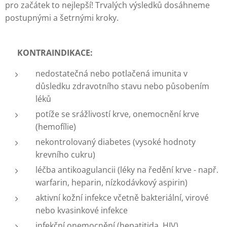
pro začátek to nejlepší! Trvalých výsledků dosáhneme
postupnými a šetrnými kroky.
❌️
KONTRAINDIKACE:
nedostatečná nebo potlačená imunita v
důsledku zdravotního stavu nebo působením
léků
potíže se srážlivostí krve, onemocnění krve
(hemofílie)
nekontrolovaný diabetes (vysoké hodnoty
krevního cukru)
léčba antikoagulancii (léky na ředění krve - např.
warfarin, heparin, nízkodávkový aspirin)
aktivní kožní infekce včetně bakteriální, virové
nebo kvasinkové infekce
infekční onemocnění (hepatitida, HIV)