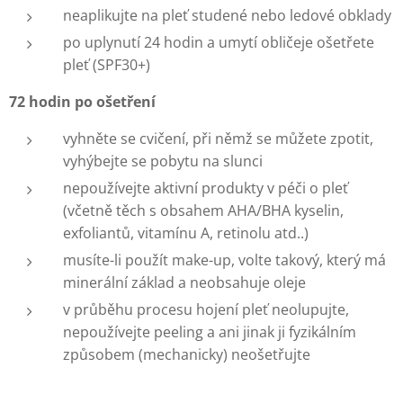
neaplikujte na pleť studené nebo ledové obklady
po uplynutí 24 hodin a umytí obličeje ošetřete
pleť (SPF30+)
72 hodin po ošetření
vyhněte se cvičení, při němž se můžete zpotit,
vyhýbejte se pobytu na slunci
nepoužívejte aktivní produkty v péči o pleť
(včetně těch s obsahem AHA/BHA kyselin,
exfoliantů, vitamínu A, retinolu atd..)
musíte-li použít make-up, volte takový, který má
minerální základ a neobsahuje oleje
v průběhu procesu hojení pleť neolupujte,
nepoužívejte peeling a ani jinak ji fyzikálním
způsobem (mechanicky) neošetřujte