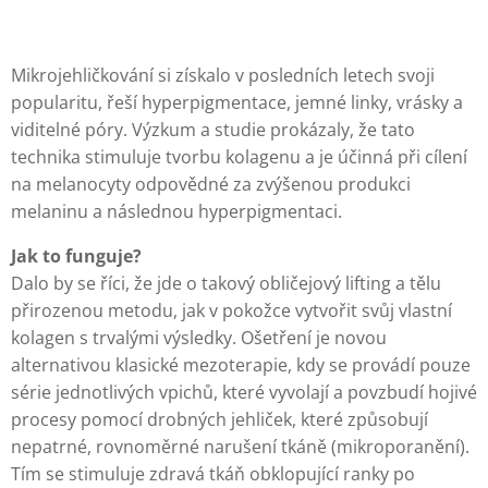
Mikrojehličkování si získalo v posledních letech svoji
popularitu, řeší hyperpigmentace, jemné linky, vrásky a
viditelné póry. Výzkum a studie prokázaly, že tato
technika stimuluje tvorbu kolagenu a je účinná při cílení
na melanocyty odpovědné za zvýšenou produkci
melaninu a následnou hyperpigmentaci.
Jak to funguje?
Dalo by se říci, že jde o takový obličejový lifting a tělu
přirozenou metodu, jak v pokožce vytvořit svůj vlastní
kolagen s trvalými výsledky. Ošetření je novou
alternativou klasické mezoterapie, kdy se provádí pouze
série jednotlivých vpichů, které vyvolají a povzbudí hojivé
procesy pomocí drobných jehliček, které způsobují
nepatrné, rovnoměrné narušení tkáně (mikroporanění).
Tím se stimuluje zdravá tkáň obklopující ranky po