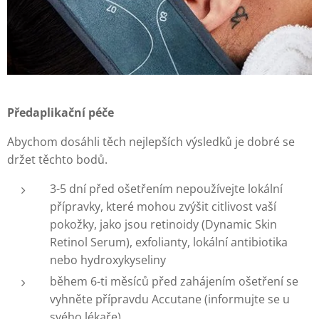
Předaplikační péče
Abychom dosáhli těch nejlepších výsledků je dobré se
držet těchto bodů.
3-5 dní před ošetřením nepoužívejte lokální
přípravky, které mohou zvýšit citlivost vaší
pokožky, jako jsou retinoidy (Dynamic Skin
Retinol Serum), exfolianty, lokální antibiotika
nebo hydroxykyseliny
během 6-ti měsíců před zahájením ošetření se
vyhněte přípravdu Accutane (informujte se u
svého lékaře)