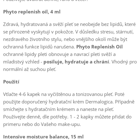
Phyto replenish oil, 4 ml
Zdravá, hydratovaná a svěží pleť se neobejde bez lipidů, které
se přirozeně vyskytují v pokožce. V důsledku stresu, stárnutí,
nezdravého životního stylu, nebo vnějšího okolí může být
ochranná funkce lipidů narušena.
Phyto Replenish Oil
ochranné lipidy pleti obnovuje a navrací pleti svěží a
mladistvý vzhled -
posiluje, hydratuje a chrání
. Vhodný pro
normální až suchou pleť.
Použití
Vtlačte 4-6 kapek na vyčištěnou a tonizovanou pleť. Poté
použijte doporučený hydratační krém Dermalogica. Případně
smíchejte s hydratačním krémem a naneste na pleť.
Používejte denně, dle potřeby. 1 - 2 kapky můžete přidat do
primeru nebo do Vašeho make-upu.
Intensive moisture balance, 15 ml