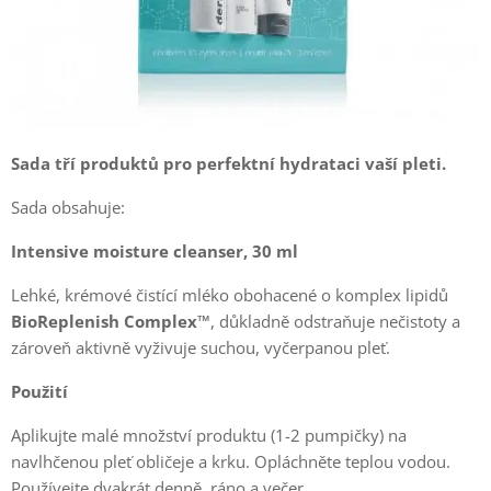
Sada tří produktů pro perfektní hydrataci vaší pleti.
Sada obsahuje:
Intensive moisture cleanser, 30 ml
Lehké, krémové čistící mléko obohacené o komplex lipidů
BioReplenish Complex™
, důkladně odstraňuje nečistoty a
zároveň aktivně vyživuje suchou, vyčerpanou pleť.
Použití
Aplikujte malé množství produktu (1-2 pumpičky) na
navlhčenou pleť obličeje a krku. Opláchněte teplou vodou.
Používejte dvakrát denně, ráno a večer.